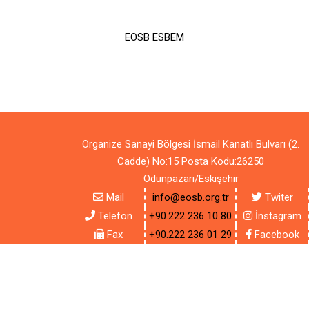
EOSB ESBEM
Organize Sanayi Bölgesi İsmail Kanatlı Bulvarı (2.
Cadde) No:15 Posta Kodu:26250
Odunpazarı/Eskişehir
Mail
info@eosb.org.tr
Twiter
Telefon
+90.222 236 10 80
İnstagram
Fax
+90.222 236 01 29
Facebook