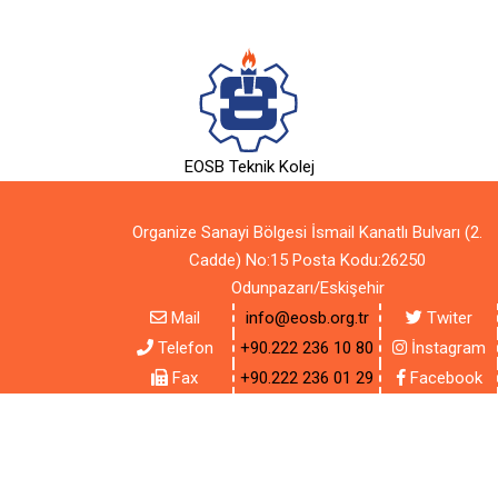
EOSB Teknik Kolej
Organize Sanayi Bölgesi İsmail Kanatlı Bulvarı (2.
Cadde) No:15 Posta Kodu:26250
Odunpazarı/Eskişehir
Mail
info@eosb.org.tr
Twiter
Telefon
+90.222 236 10 80
İnstagram
Fax
+90.222 236 01 29
Facebook