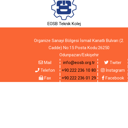
EOSB Teknik Kolej
Organize Sanayi Bölgesi İsmail Kanatlı Bulvarı (2.
Cadde) No:15 Posta Kodu:26250
Odunpazarı/Eskişehir
Mail
info@eosb.org.tr
Twiter
Telefon
+90.222 236 10 80
İnstagram
Fax
+90.222 236 01 29
Facebook