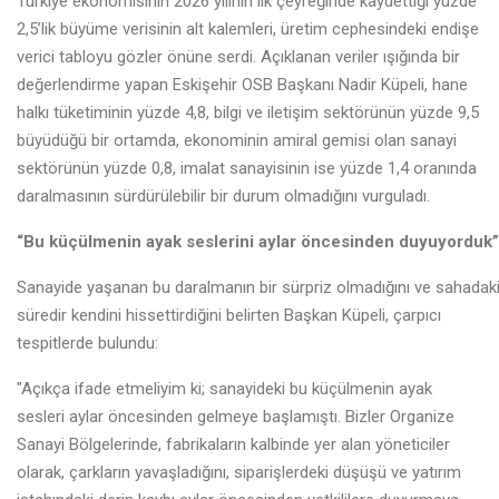
Türkiye ekonomisinin 2026 yılının ilk çeyreğinde kaydettiği yüzde
2,5’lik büyüme verisinin alt kalemleri, üretim cephesindeki endişe
verici tabloyu gözler önüne serdi. Açıklanan veriler ışığında bir
değerlendirme yapan Eskişehir OSB Başkanı Nadir Küpeli, hane
halkı tüketiminin yüzde 4,8, bilgi ve iletişim sektörünün yüzde 9,5
büyüdüğü bir ortamda, ekonominin amiral gemisi olan sanayi
sektörünün yüzde 0,8, imalat sanayisinin ise yüzde 1,4 oranında
daralmasının sürdürülebilir bir durum olmadığını vurguladı.
“Bu küçülmenin ayak seslerini aylar öncesinden duyuyorduk”
Sanayide yaşanan bu daralmanın bir sürpriz olmadığını ve sahadak
süredir kendini hissettirdiğini belirten Başkan Küpeli, çarpıcı
tespitlerde bulundu:
"Açıkça ifade etmeliyim ki; sanayideki bu küçülmenin ayak
sesleri aylar öncesinden gelmeye başlamıştı. Bizler Organize
Sanayi Bölgelerinde, fabrikaların kalbinde yer alan yöneticiler
olarak, çarkların yavaşladığını, siparişlerdeki düşüşü ve yatırım