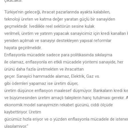
çıkacaktır.
Türkiye’nin geleceği, ihracat pazarlarında ayakta kalabilen,
teknoloji üreten ve katma değer yaratan güçlü bir sanayiden
geçmektedir. İvedilikle reel sektörün sesine kulak
verilmeli, üretim ve yatırım yapacak sanayicimiz için kredi kanalları 
yeniden açılmalı ve sanayiyi destekleyen yapısal reformlar
hayata geçirilmelidir.
Enflasyonla mücadele sadece para politikasında sıkılaşma
ile olamaz, enflasyonla en etkili mücadele yöntemi sanayide, her
ürünü daha fazla üretmekten ve ihracattan
geçer. Sanayici hammadde alamaz, Elektrik, Gaz vs.
gibi ödemleri yapamaz ise üretim düşer,
üretim düşünce enflasyon maalesef düşmüyor. Bankaların kredi kı
ve büyümesinden üretim amaçlı taleplerin hariç tutulması gerekir.
ekonomik model sanayimizin rekabet gücünü, ciddi ölçüde
kaybettiriyor. Üretim
gücümüz hızla eriyor ve o yüzden enflasyonla mücadele de istenen
ulaşılamıyor."