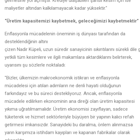
gelmesine yol açmıştır. Krediye ulaşabilen şanslı kesim için ise
maliyetler altından kalkılamayacak kadar yüksektir."
“Üretim kapasitemizi kaybetmek, geleceğimizi kaybetmektir”
Enflasyonla mücadelenin öneminin iş dünyası tarafından da
desteklendiğinin altını
çizen Nadir Küpeli, uzun süredir sanayicinin sıkıntılarını sürekli dile g
yetkili tüm kesimlere ve ilgili makamlara aktardıklarını belirterek,
uyarısını şu sözlerle noktaladı:
"Bizler, ülkemizin makroekonomik istikrarı ve enflasyonla
mücadelesi için atılan adımların ne denli hayati olduğunun
farkındayız ve bu süreci destekliyoruz. Ancak, enflasyonla
mücadele edilirken ekonominin ana direği olan üretim kapasitesi
yıkıma uğratılmamalıdır. Üretim ekonomisi zayıflayan, sadece
tüketerek ve hizmet sektörleriyle büyüyen bir yapının kalıcı refah
getirmesi imkansızdır. Sanayideki bu daralma, önlem alınmazsa
yarın karşımıza istihdam kayıpları ve kapanan fabrikalar olarak