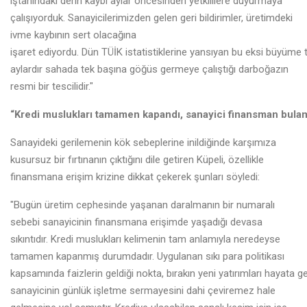
iştahındaki derin kaybı aylar öncesinden yetkililere duyurmaya
çalışıyorduk. Sanayicilerimizden gelen geri bildirimler, üretimdeki
ivme kaybının sert olacağına
işaret ediyordu. Dün TÜİK istatistiklerine yansıyan bu eksi büyüme 
aylardır sahada tek başına göğüs germeye çalıştığı darboğazın
resmi bir tescilidir."
“Kredi muslukları tamamen kapandı, sanayici finansman bula
Sanayideki gerilemenin kök sebeplerine inildiğinde karşımıza
kusursuz bir fırtınanın çıktığını dile getiren Küpeli, özellikle
finansmana erişim krizine dikkat çekerek şunları söyledi:
"Bugün üretim cephesinde yaşanan daralmanın bir numaralı
sebebi sanayicinin finansmana erişimde yaşadığı devasa
sıkıntıdır. Kredi muslukları kelimenin tam anlamıyla neredeyse
tamamen kapanmış durumdadır. Uygulanan sıkı para politikası
kapsamında faizlerin geldiği nokta, bırakın yeni yatırımları hayata g
sanayicinin günlük işletme sermayesini dahi çeviremez hale