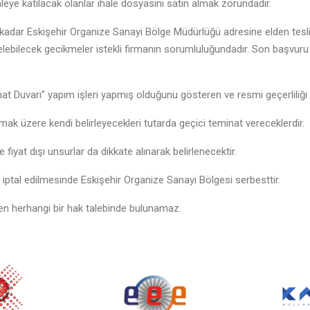
haleye katılacak olanlar ihale dosyasını satın almak zorundadır.
ine kadar Eskişehir Organize Sanayi Bölge Müdürlüğü adresine elden tesli
gelebilecek gecikmeler istekli firmanın sorumluluğundadır. Son başvur
at Duvarı” yapım işleri yapmış olduğunu gösteren ve resmi geçerliliği 
mamak üzere kendi belirleyecekleri tutarda geçici teminat vereceklerdir.
te fiyat dışı unsurlar da dikkate alınarak belirlenecektir.
iptal edilmesinde Eskişehir Organize Sanayi Bölgesi serbesttir.
den herhangi bir hak talebinde bulunamaz.