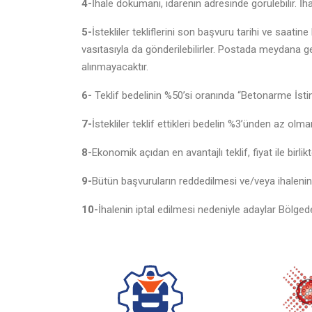
4-
İhale dokümanı, idarenin
adresinde görülebilir. İ
5-
İstekliler tekliflerini son başvuru tarihi ve saat
vasıtasıyla da gönderilebilirler. Postada meydana 
alınmayacaktır.
6-
Teklif bedelinin %50’si oranında “Betonarme İstin
7-
İstekliler teklif ettikleri bedelin %3’ünden az ol
8-
Ekonomik açıdan en avantajlı teklif, fiyat ile birlik
9-
Bütün başvuruların reddedilmesi ve/veya ihalenin 
10-
İhalenin iptal edilmesi nedeniyle adaylar Bölge