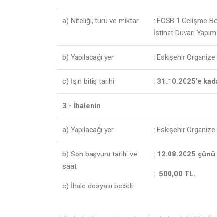
a) Niteliği, türü ve miktarı
: EOSB 1.Gelişme B
İstinat Duvarı Yapım 
b) Yapılacağı yer
: Eskişehir Organiz
c) İşin bitiş tarihi
:
31.10.2025’e kad
3 - İhalenin
a) Yapılacağı yer
: Eskişehir Organiz
b) Son başvuru tarihi ve
:
12.08.2025 günü 
saati
:
500,00 TL.
c) İhale dosyası bedeli