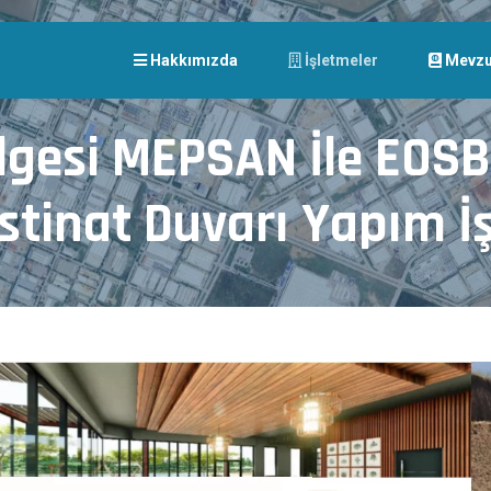
Hakkımızda
İşletmeler
Mevzu
lgesi MEPSAN İle EOSB 
İstinat Duvarı Yapım İş