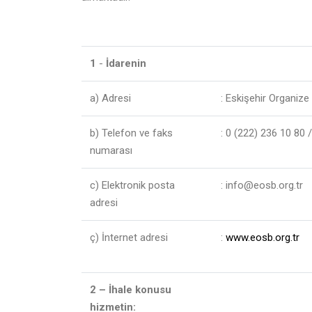
1
-
İdarenin
a) Adresi
: Eskişehir Organiz
b) Telefon ve faks
: 0 (222) 236 10 80 
numarası
c) Elektronik posta
: info@eosb.org.tr
adresi
ç) İnternet adresi
:
www.eosb.org.tr
2
– İhale konusu
hizmetin: