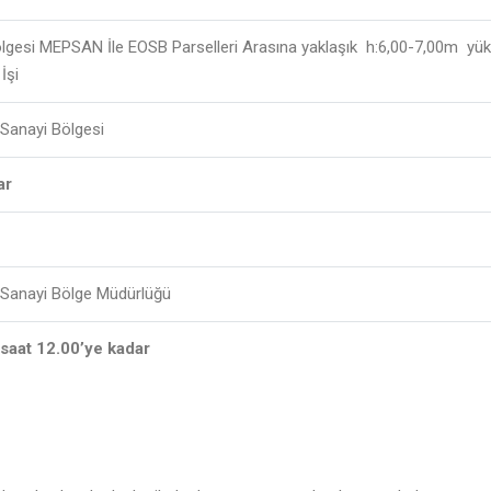
ölgesi MEPSAN İle EOSB Parselleri Arasına yaklaşık h:6,00-7,00m y
İşi
e Sanayi Bölgesi
ar
e Sanayi Bölge Müdürlüğü
saat 12.00’ye kadar