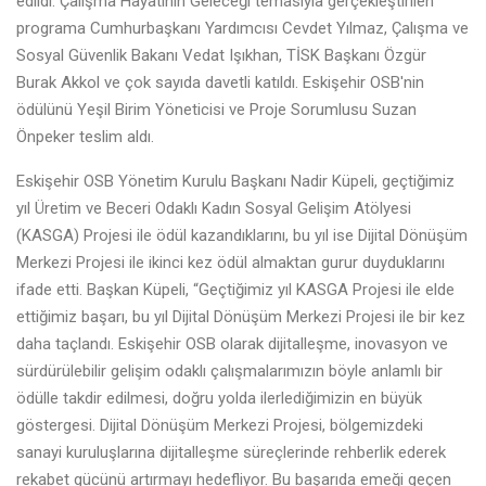
edildi. Çalışma Hayatının Geleceği temasıyla gerçekleştirilen
programa Cumhurbaşkanı Yardımcısı Cevdet Yılmaz, Çalışma ve
Sosyal Güvenlik Bakanı Vedat Işıkhan, TİSK Başkanı Özgür
Burak Akkol ve çok sayıda davetli katıldı. Eskişehir OSB'nin
ödülünü Yeşil Birim Yöneticisi ve Proje Sorumlusu Suzan
Önpeker teslim aldı.
Eskişehir OSB Yönetim Kurulu Başkanı Nadir Küpeli, geçtiğimiz
yıl Üretim ve Beceri Odaklı Kadın Sosyal Gelişim Atölyesi
(KASGA) Projesi ile ödül kazandıklarını, bu yıl ise Dijital Dönüşüm
Merkezi Projesi ile ikinci kez ödül almaktan gurur duyduklarını
ifade etti. Başkan Küpeli, “Geçtiğimiz yıl KASGA Projesi ile elde
ettiğimiz başarı, bu yıl Dijital Dönüşüm Merkezi Projesi ile bir kez
daha taçlandı. Eskişehir OSB olarak dijitalleşme, inovasyon ve
sürdürülebilir gelişim odaklı çalışmalarımızın böyle anlamlı bir
ödülle takdir edilmesi, doğru yolda ilerlediğimizin en büyük
göstergesi. Dijital Dönüşüm Merkezi Projesi, bölgemizdeki
sanayi kuruluşlarına dijitalleşme süreçlerinde rehberlik ederek
rekabet gücünü artırmayı hedefliyor. Bu başarıda emeği geçen